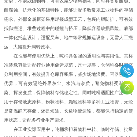
光滑，不易残留物料，可有效减少物料损耗，同时具备耐酸碱、
耐腐蚀、抗老化的基础特性，能够适配多数常规工业物料的存储
需求。外部金属框架采用焊接成型工艺，包裹内胆防护，可有效
抵御搬运、堆叠过程中的碰撞与挤压，降低容器破损风险。底部
一体化托盘设计，适配叉车、地牛等常规搬运设备，无需人工搬
运，大幅提升周转效率。
在性能与使用优势上，吨桶具备强的通用性与实用性。其标
准装载容量适配行业通用储运规范，尺寸规整，仓储堆叠时可充
分利用空间，有效提升仓库容积率，减少场地浪费。容器密闭性
优异，可有效隔绝外界灰尘、水汽与杂质，避免物料受潮、污
染、挥发变质，保障物料存储稳定性。同时吨桶适配性广泛，可
用于存储液态原料、粉状物料、颗粒物料等多种工业物资，无论
是常温静态存储，还是短途、长途物流运输，都能保持稳定的使
用状态，适配多行业生产需求。
在工业实际应用中，吨桶承担着物料中转、临时存储、批量